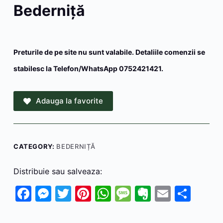
Bederniţă
Preturile de pe site nu sunt valabile. Detaliile comenzii se
stabilesc la Telefon/WhatsApp 0752421421.
Adauga la favorite
CATEGORY:
BEDERNIȚĂ
Distribuie sau salveaza:
F
M
T
Pi
W
M
E
E
P
a
e
w
nt
h
e
v
m
ar