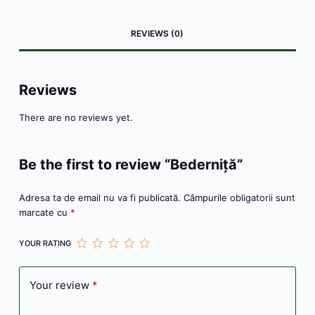
c
s
itt
er
at
s
er
ai
ta
e
s
er
e
s
s
n
l
je
REVIEWS (0)
b
e
st
A
a
ot
a
o
n
p
g
e
z
o
g
p
e
ă
Reviews
k
er
There are no reviews yet.
Be the first to review “Bederniţă”
Adresa ta de email nu va fi publicată.
Câmpurile obligatorii sunt
marcate cu
*
YOUR RATING
Your review
*