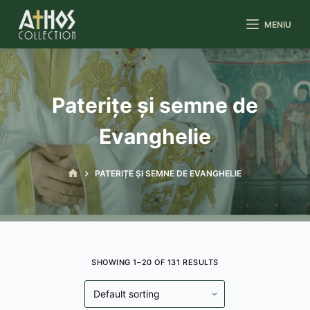
S
MENIU
k
i
p
t
Paterițe și semne de
o
c
Evanghelie
o
n
PATERIȚE ȘI SEMNE DE EVANGHELIE
t
e
n
t
SHOWING 1–20 OF 131 RESULTS