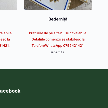
Bederniță
valabile.
Preturile de pe site nu sunt valabile.
lesc la
Detaliile comenzii se stabilesc la
21421.
Telefon/WhatsApp 0752421421.
Bederniță
acebook