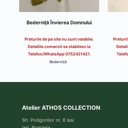
Bederniță Învierea Domnului
Preturile de pe site nu sunt valabile.
Preturil
Detaliile comenzii se stabilesc la
Detali
Telefon/WhatsApp 0752421421.
Telef
Bederniță
Atelier ATHOS COLLECTION
Str. Podgoriilor nr. 8 Iasi
Iasi, Romania