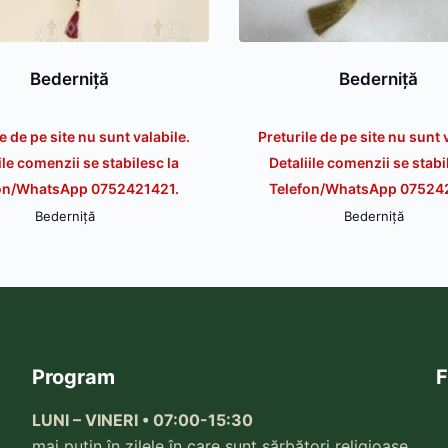
Bederniță
Bederniţă
e de pe site nu sunt valabile.
Preturile de pe site nu sunt 
ile comenzii se stabilesc la
Detaliile comenzii se stabi
on/WhatsApp 0752421421.
Telefon/WhatsApp 07524
Bederniță
Bederniță
Program
F
LUNI – VINERI • 07:00-15:30
mai puțin în zilele în care sunt sărbători religioase.