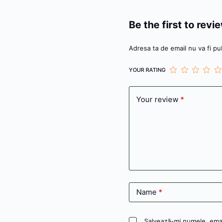
k
er
Be the first to revi
Adresa ta de email nu va fi pub
YOUR RATING
Your review
*
Name
*
Salvează-mi numele, email