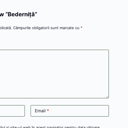
ew “Bederniţă”
licată.
Câmpurile obligatorii sunt marcate cu
*
Email
*
ul și site-ul web în acest navigator pentru data viitoare