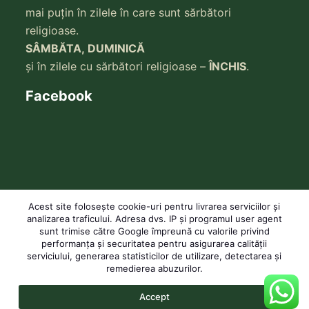
mai puțin în zilele în care sunt sărbători
religioase.
SÂMBĂTA, DUMINICĂ
și în zilele cu sărbători religioase –
ÎNCHIS
.
Facebook
Acest site folosește cookie-uri pentru livrarea serviciilor și
analizarea traficului. Adresa dvs. IP și programul user agent
sunt trimise către Google împreună cu valorile privind
performanța și securitatea pentru asigurarea calității
serviciului, generarea statisticilor de utilizare, detectarea și
remedierea abuzurilor.
Copyright © 2026 ATHOS COLLECTION. Modelele broderiilor
prezentate sunt creatia si proprietatea SC ECLESIA TEXTILIA
SRL, reproducerea lor prin orice mijloace se va face doar cu
Accept
acordul SC ECLESIA TEXTILIA SRL.