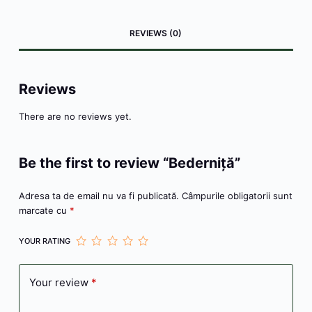
c
s
itt
er
at
s
er
ai
ta
e
s
er
e
s
s
n
l
je
REVIEWS (0)
b
e
st
A
a
ot
a
o
n
p
g
e
z
o
g
p
e
ă
Reviews
k
er
There are no reviews yet.
Be the first to review “Bederniță”
Adresa ta de email nu va fi publicată.
Câmpurile obligatorii sunt
marcate cu
*
YOUR RATING
Your review
*