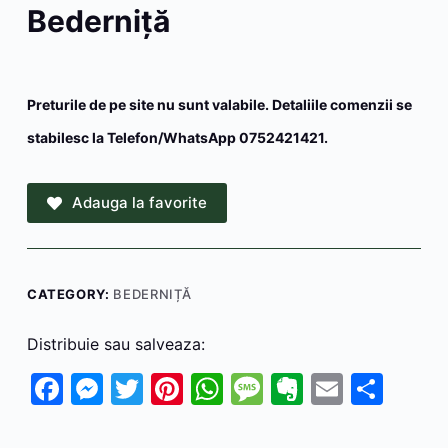
Bederniță
Preturile de pe site nu sunt valabile. Detaliile comenzii se
stabilesc la Telefon/WhatsApp 0752421421.
Adauga la favorite
CATEGORY:
BEDERNIȚĂ
Distribuie sau salveaza:
F
M
T
Pi
W
M
E
E
P
a
e
w
nt
h
e
v
m
ar