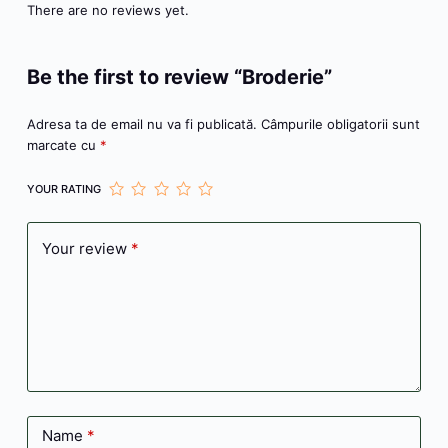
k
er
There are no reviews yet.
Be the first to review “Broderie”
Adresa ta de email nu va fi publicată.
Câmpurile obligatorii sunt
marcate cu
*
YOUR RATING
Your review
*
Name
*