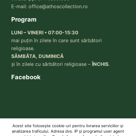
E-mail:
office@athoscollection.ro
Program
LUNI – VINERI • 07:00-15:30
mai puțin în zilele în care sunt sărbători
religioase.
SÂMBĂTA, DUMINICĂ
și în zilele cu sărbători religioase –
ÎNCHIS
.
Facebook
Acest site folosește cookie-uri pentru livrarea serviciilor și
analizarea traficului. Adresa dvs. IP și programul user agent