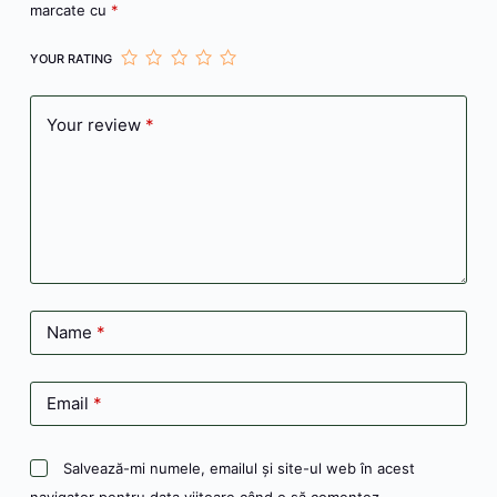
marcate cu
*
YOUR RATING
Your review
*
Name
*
Email
*
Salvează-mi numele, emailul și site-ul web în acest
navigator pentru data viitoare când o să comentez.