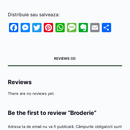
Distribuie sau salveaza:
F
M
T
Pi
W
M
E
E
P
a
e
w
nt
h
e
v
m
ar
c
s
itt
er
at
s
er
ai
ta
e
s
er
e
s
s
n
l
je
REVIEWS (0)
b
e
st
A
a
ot
a
o
n
p
g
e
z
o
g
p
e
ă
Reviews
k
er
There are no reviews yet.
Be the first to review “Broderie”
Adresa ta de email nu va fi publicată.
Câmpurile obligatorii sunt