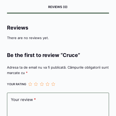
e
s
er
e
s
s
n
l
je
REVIEWS (0)
b
e
st
A
a
ot
a
o
n
p
g
e
z
o
g
p
e
ă
Reviews
k
er
There are no reviews yet.
Be the first to review “Cruce”
Adresa ta de email nu va fi publicată.
Câmpurile obligatorii sunt
marcate cu
*
YOUR RATING
Your review
*