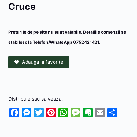
Cruce
Preturile de pe site nu sunt valabile. Detaliile comenzii se
stabilesc la Telefon/WhatsApp 0752421421.
Adauga la favorite
Distribuie sau salveaza:
F
M
T
Pi
W
M
E
E
P
a
e
w
nt
h
e
v
m
ar
c
s
itt
er
at
s
er
ai
ta