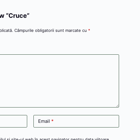
iew “Cruce”
licată.
Câmpurile obligatorii sunt marcate cu
*
Email
*
ul și site-ul web în acest navigator pentru data viitoare