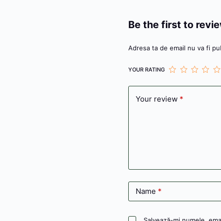
Be the first to rev
Adresa ta de email nu va fi pub
YOUR RATING
Your review
*
Name
*
Salvează-mi numele, email