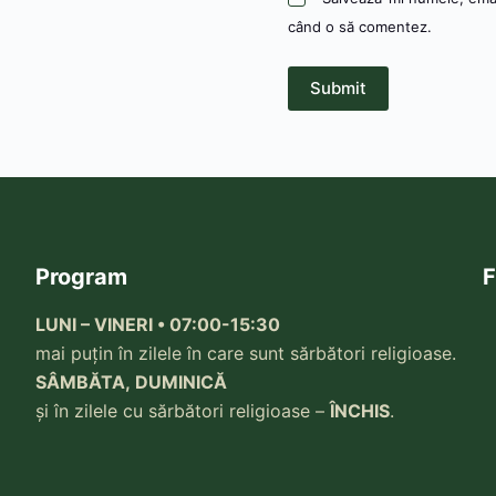
când o să comentez.
Submit
Program
F
LUNI – VINERI • 07:00-15:30
mai puțin în zilele în care sunt sărbători religioase.
SÂMBĂTA, DUMINICĂ
și în zilele cu sărbători religioase –
ÎNCHIS
.