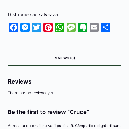
Distribuie sau salveaza:
F
M
T
Pi
W
M
E
E
P
a
e
w
nt
h
e
v
m
ar
c
s
itt
er
at
s
er
ai
ta
e
s
er
e
s
s
n
l
je
REVIEWS (0)
b
e
st
A
a
ot
a
o
n
p
g
e
z
o
g
p
e
ă
Reviews
k
er
There are no reviews yet.
Be the first to review “Cruce”
Adresa ta de email nu va fi publicată.
Câmpurile obligatorii sunt