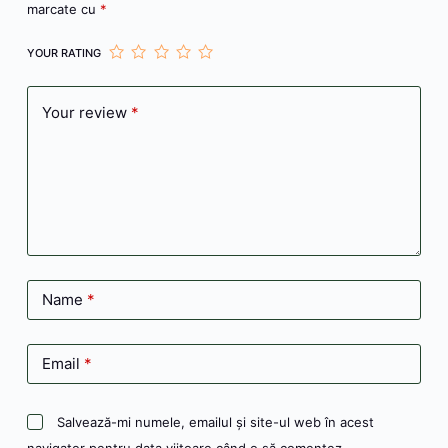
marcate cu
*
YOUR RATING
Your review
*
Name
*
Email
*
Salvează-mi numele, emailul și site-ul web în acest
navigator pentru data viitoare când o să comentez.