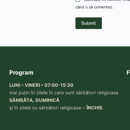
când o să comentez.
Submit
Program
F
LUNI – VINERI • 07:00-15:30
mai puțin în zilele în care sunt sărbători religioase.
SÂMBĂTA, DUMINICĂ
și în zilele cu sărbători religioase –
ÎNCHIS
.