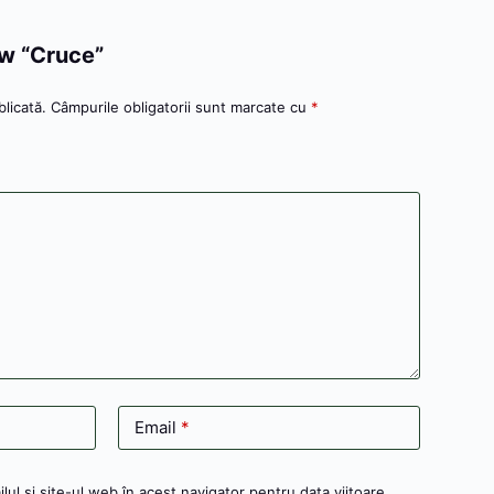
iew “Cruce”
licată.
Câmpurile obligatorii sunt marcate cu
*
Email
*
ul și site-ul web în acest navigator pentru data viitoare