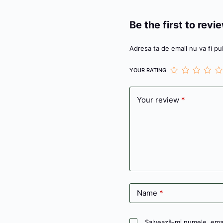
Be the first to rev
Adresa ta de email nu va fi pub
YOUR RATING
Your review
*
Name
*
Salvează-mi numele, email