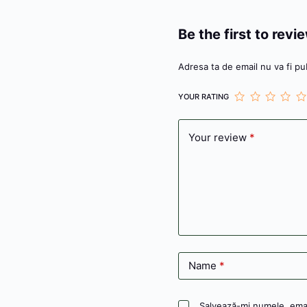
k
er
Be the first to rev
Adresa ta de email nu va fi pub
YOUR RATING
Your review
*
Name
*
Salvează-mi numele, email