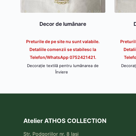
Decor de lumânare
Preturile de pe site nu sunt valabile.
Preturil
Detaliile comenzii se stabilesc la
Detali
Telefon/WhatsApp 0752421421.
Telef
Decorație textilă pentru lumânarea de
Decoraț
Înviere
Atelier ATHOS COLLECTION
Str. Podgoriilor nr. 8 Iasi