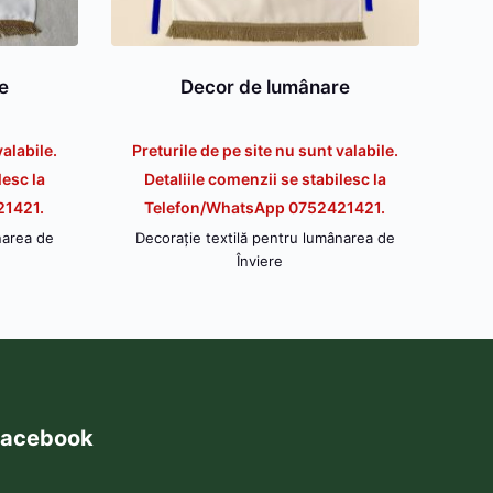
e
Decor de lumânare
valabile.
Preturile de pe site nu sunt valabile.
lesc la
Detaliile comenzii se stabilesc la
21421.
Telefon/WhatsApp 0752421421.
narea de
Decorație textilă pentru lumânarea de
Înviere
acebook