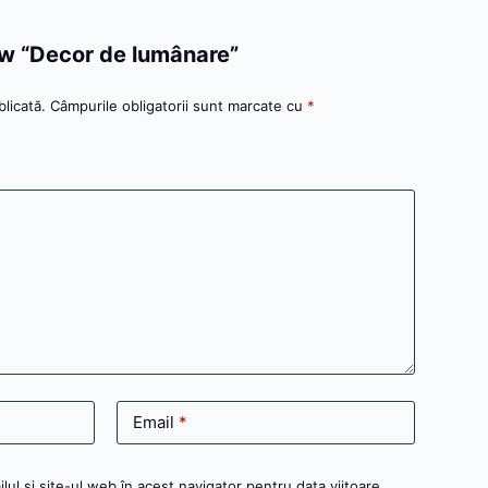
iew “Decor de lumânare”
licată.
Câmpurile obligatorii sunt marcate cu
*
Email
*
ul și site-ul web în acest navigator pentru data viitoare