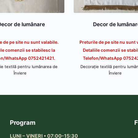
Decor de lumânare
Decor de lumânar
e de pe site nu sunt valabile.
Preturile de pe site nu sunt 
ile comenzii se stabilesc la
Detaliile comenzii se stabi
on/WhatsApp 0752421421.
Telefon/WhatsApp 07524
ie textilă pentru lumânarea de
Decorație textilă pentru lumâ
Înviere
Înviere
Program
F
LUNI – VINERI • 07:00-15:30