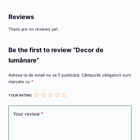
o
n
p
g
e
z
o
g
p
e
ă
Reviews
k
er
There are no reviews yet.
Be the first to review “Decor de
lumânare”
Adresa ta de email nu va fi publicată.
Câmpurile obligatorii sunt
marcate cu
*
YOUR RATING
Your review
*