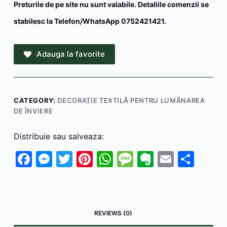
Preturile de pe site nu sunt valabile. Detaliile comenzii se
stabilesc la Telefon/WhatsApp 0752421421.
Adauga la favorite
CATEGORY:
DECORAȚIE TEXTILĂ PENTRU LUMÂNAREA
DE ÎNVIERE
Distribuie sau salveaza:
F
M
T
Pi
W
M
E
E
P
a
e
w
nt
h
e
v
m
ar
c
s
itt
er
at
s
er
ai
ta
e
s
er
e
s
s
n
l
je
REVIEWS (0)
b
e
st
A
a
ot
a