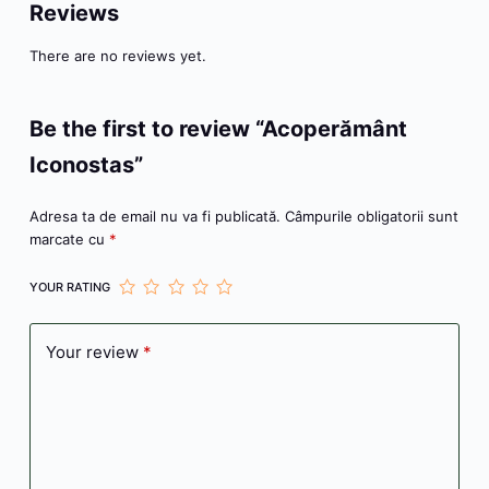
o
g
p
e
ă
Reviews
k
er
There are no reviews yet.
Be the first to review “Acoperământ
Iconostas”
Adresa ta de email nu va fi publicată.
Câmpurile obligatorii sunt
marcate cu
*
YOUR RATING
Your review
*