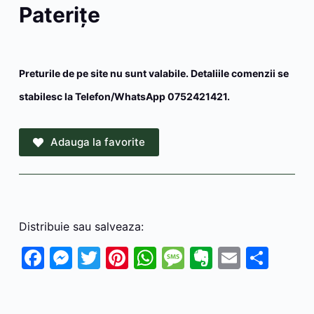
Paterițe
Preturile de pe site nu sunt valabile. Detaliile comenzii se
stabilesc la Telefon/WhatsApp 0752421421.
Adauga la favorite
Distribuie sau salveaza:
F
M
T
Pi
W
M
E
E
P
a
e
w
nt
h
e
v
m
ar
c
s
itt
er
at
s
er
ai
ta