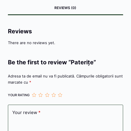
e
s
er
e
s
s
n
l
je
REVIEWS (0)
b
e
st
A
a
ot
a
o
n
p
g
e
z
o
g
p
e
ă
Reviews
k
er
There are no reviews yet.
Be the first to review “Paterițe”
Adresa ta de email nu va fi publicată.
Câmpurile obligatorii sunt
marcate cu
*
YOUR RATING
Your review
*