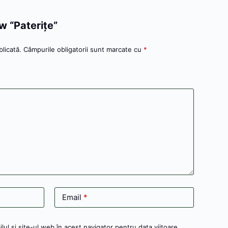
ew “Paterițe”
licată.
Câmpurile obligatorii sunt marcate cu
*
Email
*
ul și site-ul web în acest navigator pentru data viitoare