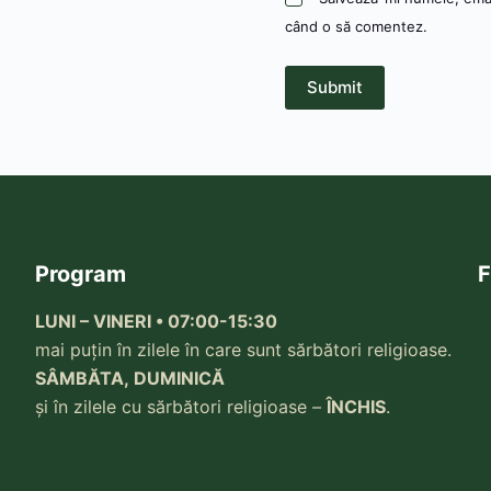
când o să comentez.
Submit
Program
F
LUNI – VINERI • 07:00-15:30
mai puțin în zilele în care sunt sărbători religioase.
SÂMBĂTA, DUMINICĂ
și în zilele cu sărbători religioase –
ÎNCHIS
.