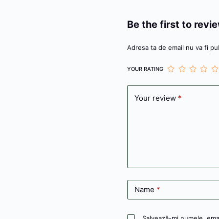
Be the first to revi
Adresa ta de email nu va fi pub
YOUR RATING
Your review
*
Name
*
Salvează-mi numele, email