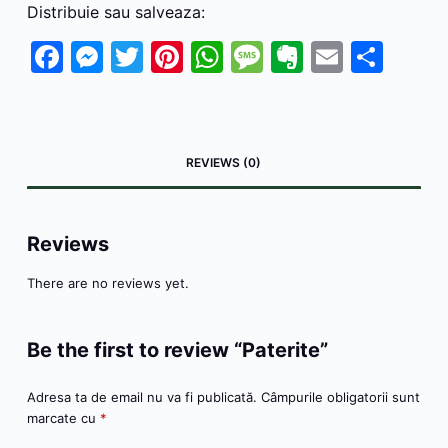
Distribuie sau salveaza:
F
M
T
Pi
W
M
E
E
P
a
e
w
nt
h
e
v
m
ar
c
s
itt
er
at
s
er
ai
ta
e
s
er
e
s
s
n
l
je
REVIEWS (0)
b
e
st
A
a
ot
a
o
n
p
g
e
z
o
g
p
e
ă
Reviews
k
er
There are no reviews yet.
Be the first to review “Paterite”
Adresa ta de email nu va fi publicată.
Câmpurile obligatorii sunt
marcate cu
*