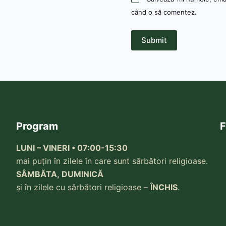
când o să comentez.
Submit
Program
F
LUNI – VINERI • 07:00-15:30
mai puțin în zilele în care sunt sărbători religioase.
SÂMBĂTA, DUMINICĂ
și în zilele cu sărbători religioase –
ÎNCHIS
.