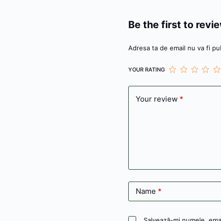
Be the first to rev
Adresa ta de email nu va fi pub
YOUR RATING
Your review
*
Name
*
Salvează-mi numele, email