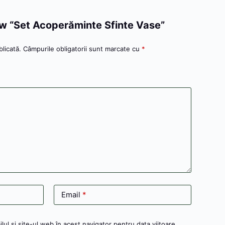
iew “Set Acoperăminte Sfinte Vase”
licată.
Câmpurile obligatorii sunt marcate cu
*
Email
*
ul și site-ul web în acest navigator pentru data viitoare