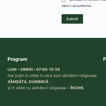
când o să comentez.
Submit
Program
F
LUNI – VINERI • 07:00-15:30
mai puțin în zilele în care sunt sărbători religioase.
SÂMBĂTA, DUMINICĂ
și în zilele cu sărbători religioase –
ÎNCHIS
.