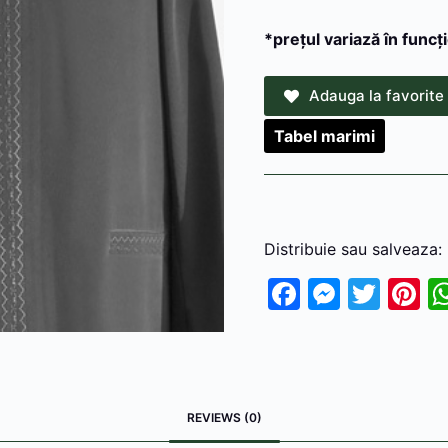
*preţul variază în funcţ
Adauga la favorite
Tabel marimi
Distribuie sau salveaza:
F
M
T
Pi
a
e
w
n
c
s
itt
e
e
s
er
e
b
e
s
REVIEWS (0)