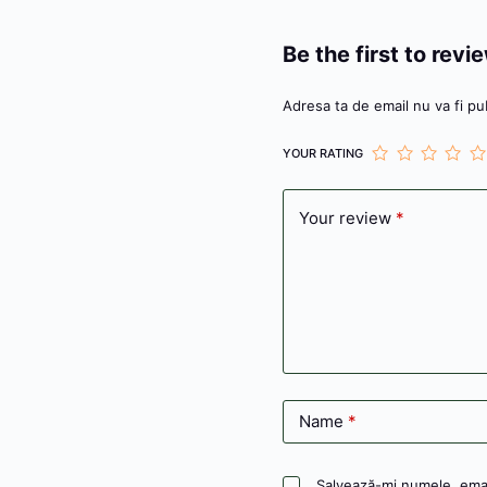
o
n
o
g
Be the first to rev
k
er
Adresa ta de email nu va fi pub
YOUR RATING
Your review
*
Name
*
Salvează-mi numele, email