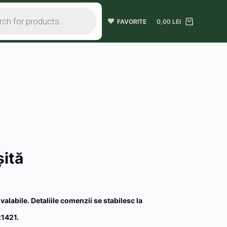
FAVORITE
0,00
LEI
ită
 valabile. Detaliile comenzii se stabilesc la
1421.