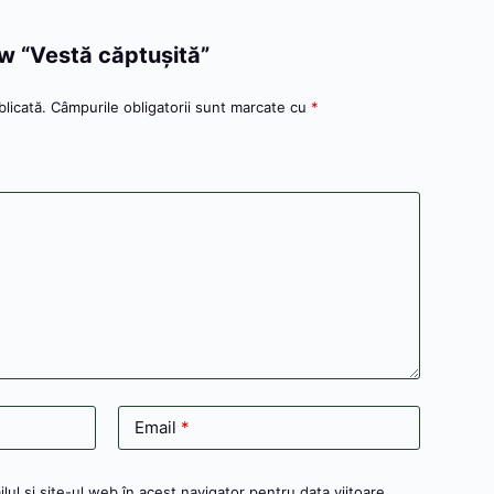
p
g
e
z
p
e
ă
iew “Vestă căptușită”
licată.
Câmpurile obligatorii sunt marcate cu
*
Email
*
ul și site-ul web în acest navigator pentru data viitoare