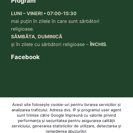
Program
LUNI – VINERI • 07:00-15:30
mai puțin în zilele în care sunt sărbători
religioase.
SÂMBĂTA, DUMINICĂ
și în zilele cu sărbători religioase –
ÎNCHIS
.
Facebook
Acest site folosește cookie-uri pentru livrarea serviciilor și
analizarea traficului. Adresa dvs. IP și programul user agent
sunt trimise către Google împreună cu valorile privind
performanța și securitatea pentru asigurarea calității
serviciului, generarea statisticilor de utilizare, detectarea și
remedierea abuzurilor.
Copyright © 2026 ATHOS COLLECTION. Modelele broderiilor